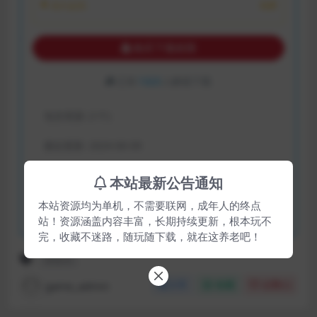
永久会员:
免费
购买下载权限
已有
1323
人解锁下载
包含资源:
(1个)
最近更新:
2024-06-09
累计销量:
1323
本站最新公告通知
本站资源均为单机，不需要联网，成年人的终点
下载遇到问题？可联系客服或反馈
站！资源涵盖内容丰富，长期持续更新，根本玩不
完，收藏不迷路，随玩随下载，就在这养老吧！
冒险岛
game_admin
分享
收藏
点赞(
1
)