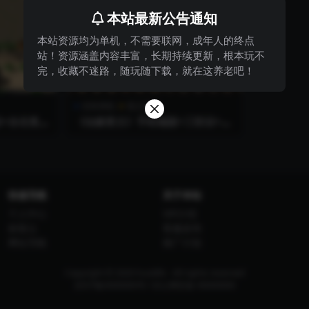
本站最新公告通知
本站资源均为单机，不需要联网，成年人的终点
站！资源涵盖内容丰富，长期持续更新，根本玩不
完，收藏不迷路，随玩随下载，就在这养老吧！
传奇单机
复古系列
业+合击复古
《仙缘复古》手机端版+三职业+复
版+虚拟机
古+战神引擎+卧虎藏龙+虚拟机+G
M工具
快速导航
关于本站
个人中心
VIP介绍
标签云
客服咨询
网址导航
推广计划
Copyright © 2020
huixlife
- All rights reserved
京ICP备0000000号-1
京公网安备 00000000