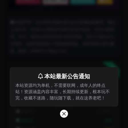
免责声明：本站所有资源内容均由互联网收集整理、网友
上传分享，并且以计算机技术研究交流为目的，仅供大家参
考、学习，请勿任何商业目的与商业用途，我们只做安全认
证测试，如果资源侵犯了您的版权权益，请联系我们进行删
除，邮箱：82885717@qq.com
下载
本资源需权限下载
本站最新公告通知
本站资源均为单机，不需要联网，成年人的终点
29.9
金币
站！资源涵盖内容丰富，长期持续更新，根本玩不
完，收藏不迷路，随玩随下载，就在这养老吧！
VIP折扣
普通用户:
29.9金币
VIP会员:
免费