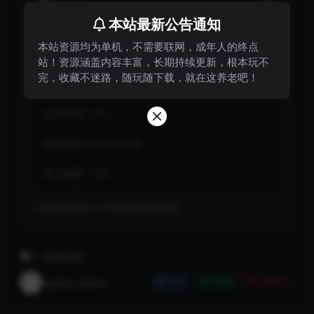
永久会员:
免费
本站最新公告通知
本站资源均为单机，不需要联网，成年人的终点
购买下载权限
站！资源涵盖内容丰富，长期持续更新，根本玩不
完，收藏不迷路，随玩随下载，就在这养老吧！
已有
1322
人解锁下载
包含资源:
(1个)
最近更新:
2024-06-08
累计销量:
1322
下载遇到问题？可联系客服或反馈
天龙八部
game_admin
分享
收藏
点赞(
0
)