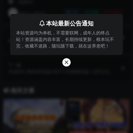
奇迹MU
game_admin
分享
收藏
点赞(
0
)
本站最新公告通知
本站资源均为单机，不需要联网，成年人的终点
上一篇
站！资源涵盖内容丰富，长期持续更新，根本玩不
奇迹S12单机版，带辅助外挂GM工具，支持win7/
完，收藏不迷路，随玩随下载，就在这养老吧！
win10 64位
下一篇
奇迹MU 网游单机版S6EP3 终极爆炫版 七彩宝石一
键服务端做GM
相关文章