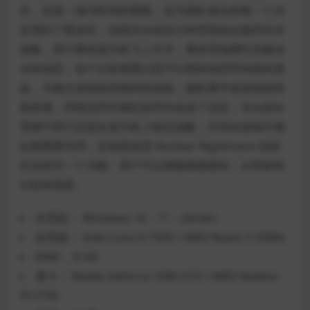
击，这是一场与时间的赛跑，这为团队做出的每一个决
定增添了紧迫性。游戏玩法包括几种类型的运输和生存
策略。用户乘坐直升机飞上天空，乘坐雪地摩托克服冰
冷的地形。每个任务都通过基于比赛的场景带来新的挑
战，为每次游戏提供独特的体验。随机事件使游戏保持
新鲜感，而物品和车辆的多样性促进了适应。无论是在
雪堆中穿行还是在直升机上制定战略，环境在游戏中都
起着重要作用。定制是改善 Nuclear Nightmare 游戏
玩法的另一个功能。用户可以调整难度级别，从而影响
任务的强度。
作系统：
Windows 10、11 （64-bit）
处理器：
Intel Core i5-7500 / AMD Ryzen 3 3300x
RAM：
8 GB
显卡：
Nvidia GeForce 1060 GTX / AMD Radeon
FX 5700