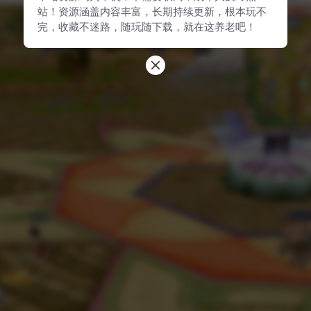
站！资源涵盖内容丰富，长期持续更新，根本玩不
完，收藏不迷路，随玩随下载，就在这养老吧！