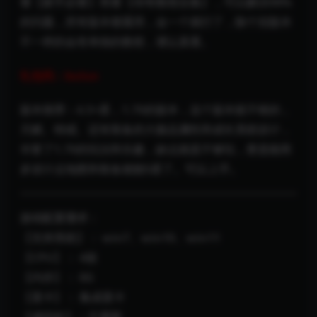
看【新手必看】再看【传奇教程合集】，可以解决98%
的问题，所有版本都通用，会一个就行了，除个别版本
不一样的会有单独的教程，请认真看。
礼包码：buluo
版本推荐：4.5+星，1.70的版本，这个版本挺不错的，
天赋、特戒、还有装备的大极品属性和成长系统设计，
丰富了1.70的玩法和乐趣，缺点就是不够玩，要是能再
多设计点地图和装备就能5星了。可以上手。
游戏配置需求：
【支持系统】： win7、win10、win11
【CPU】： 4核
【内存】： 8G
【显卡】： 集成显卡