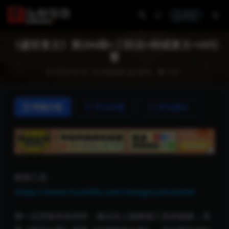
登录
《盛世复古》第294期+三职业+特戒复古+V8引
擎
2025-04-26
传奇单机
复古系列
3.3K
详情介绍
常见问题
评论建议
教程工具：
https://www.huixlife.com/category/tutorial
第一次安装本站传奇，请点击上面教程工具的链接，先