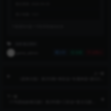
最近更新:
2026-04-20
累计销量:
1321
下载遇到问题？可联系客服或反馈
传奇-复古系列
game_admin
分享
收藏
点赞(
1
)
上一篇
《原神大陆》第293期+单职业+专属神器+新GOM
引擎+八大陆+封天神榜+神器升星
下一篇
《176原始妖精沉默》第295期+三职业+复古沉默+
V8引擎+终极分解+战鼓宝石+终极神兵