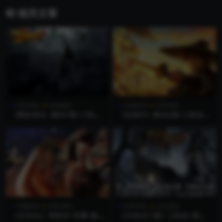
相关文章
传奇单机
特色版本
专属系列
传奇单机
《降妖传II》第067期+三职业
《仗剑行》第382期+三职业
+宝宝元素+V8引擎+带假人光
+专属沉默神器+V8引擎+六大
柱+自动回收+技能合成
陆+奇物锻造
专属系列
传奇单机
传奇单机
合击系列
《天灾OL》单职业+专属+新G
《天龙25门派》三职业+英雄