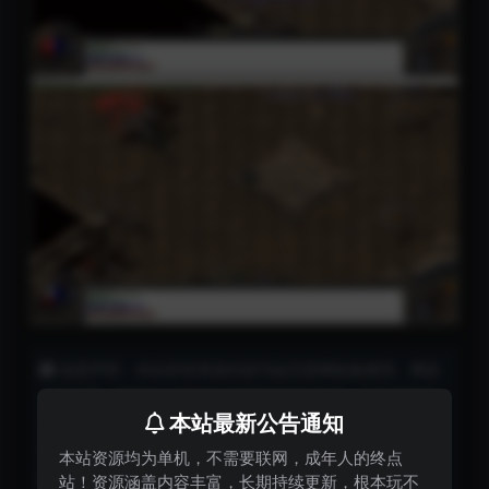
免责声明：本站所有资源内容均由互联网收集整理、网友
上传分享，并且以计算机技术研究交流为目的，仅供大家参
本站最新公告通知
考、学习，请勿任何商业目的与商业用途，我们只做安全认
证测试，如果资源侵犯了您的版权权益，请联系我们进行删
本站资源均为单机，不需要联网，成年人的终点
除，邮箱：82885717@qq.com
站！资源涵盖内容丰富，长期持续更新，根本玩不