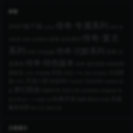
OM引擎+三大陆+假人+元灵合
合击+V8引擎+奇遇事件+拓印
成+神魔之体
系统+坐骑进阶
标签
传奇-专属系列
DNF/地下城
传奇-传
QQ西游
传奇-复古
传奇-合击系列
奇世界
传奇-冰雪系列
系列
传奇-沉默系列
传奇-火
传奇-手机端版
传奇-特色版本
龙系列
传奇-迷失系列
传奇世界
大话西
剑灵
冒险岛
剑灵3
剑侠情缘
千年
刀剑2
原神
反恐精英
天龙八部
游
奇迹MU
完美世界
征
天堂2
奇迹世界
幻想神域
梦幻西游
武林外传
途
永恒之塔
热
洛奇英雄传
灵魂武器
经典手游
页游
肉鸽
诛仙3
问道
血江湖
笑傲江湖
破天一剑
魔兽世界
黑色沙漠
魔力宝贝
文章展示