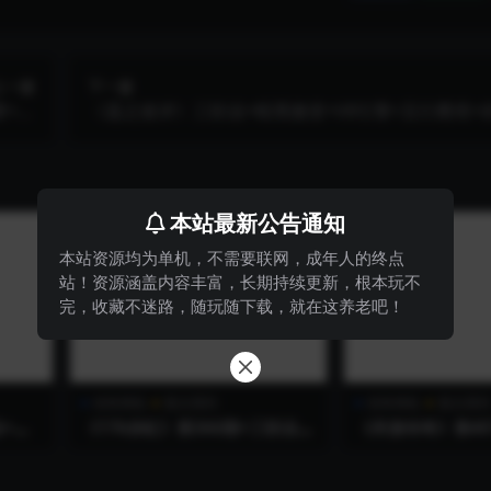
上一篇
下一篇
擎+假
《遥之彼岸》三职业+暗黑微变+V8引擎+五行爬塔+
杀奖励
骑+灵魂激发+黑曜合成
本站最新公告通知
本站资源均为单机，不需要联网，成年人的终点
站！资源涵盖内容丰富，长期持续更新，根本玩不
完，收藏不迷路，随玩随下载，就在这养老吧！
传奇单机
复古系列
传奇单机
复古系列
+复
《176赤虹》第366期+三职业
《舟游传奇》第40
+天命复古专属+V8引擎+本命神
+复古+V8引擎+
器+技能镶嵌