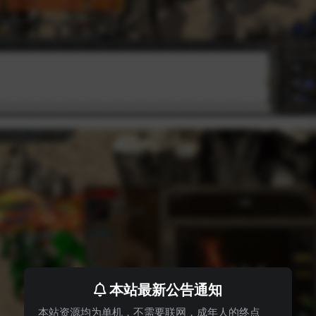
本站最新公告通知
本站资源均为单机，不需要联网，成年人的终点