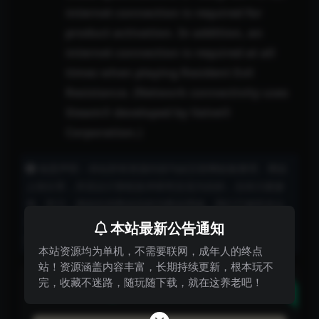
internet connection is required for
product activation. In addition, an
internet connection is required at all
times when playing Resident Evil
Resistance. (Network connectivity uses
Steam® developed by Valve®
Corporation.)
免责声明：本站所有资源内容均由互联网收集整理、网友
上传分享，并且以计算机技术研究交流为目的，仅供大家参
考、学习，请勿任何商业目的与商业用途，我们只做安全认
证测试，如果资源侵犯了您的版权权益，请联系我们进行删
本站最新公告通知
除，邮箱：82885717@qq.com
本站资源均为单机，不需要联网，成年人的终点
站！资源涵盖内容丰富，长期持续更新，根本玩不
下载
完，收藏不迷路，随玩随下载，就在这养老吧！
本资源需权限下载