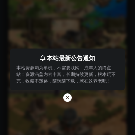
本站最新公告通知
本站资源均为单机，不需要联网，成年人的终点
站！资源涵盖内容丰富，长期持续更新，根本玩不
完，收藏不迷路，随玩随下载，就在这养老吧！