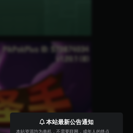
本站最新公告通知
本站资源均为单机，不需要联网，成年人的终点