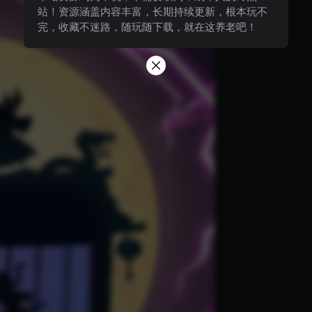
站！资源涵盖内容丰富，长期持续更新，根本玩不
完，收藏不迷路，随玩随下载，就在这养老吧！