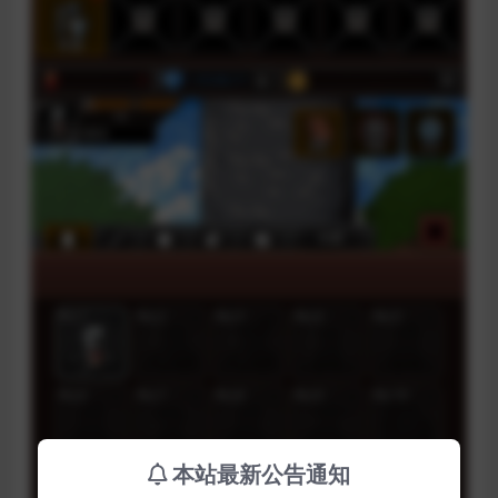
本站最新公告通知