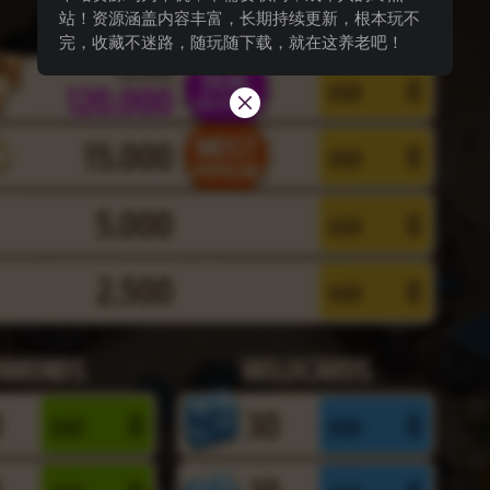
站！资源涵盖内容丰富，长期持续更新，根本玩不
完，收藏不迷路，随玩随下载，就在这养老吧！