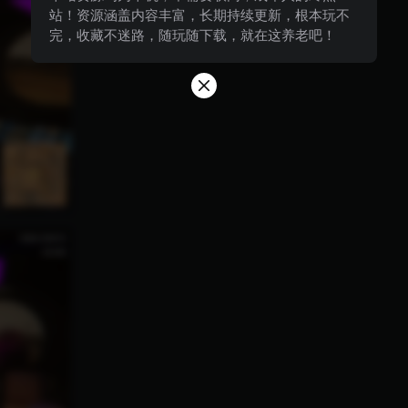
站！资源涵盖内容丰富，长期持续更新，根本玩不
完，收藏不迷路，随玩随下载，就在这养老吧！