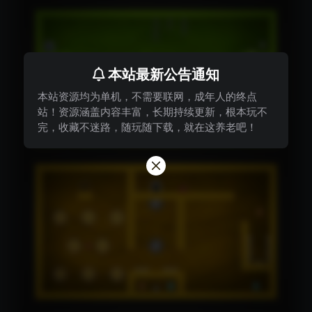
本站最新公告通知
本站资源均为单机，不需要联网，成年人的终点
站！资源涵盖内容丰富，长期持续更新，根本玩不
完，收藏不迷路，随玩随下载，就在这养老吧！