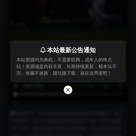
本站最新公告通知
本站资源均为单机，不需要联网，成年人的终点
站！资源涵盖内容丰富，长期持续更新，根本玩不
完，收藏不迷路，随玩随下载，就在这养老吧！
免责声明：本站所有资源内容均由互联网收集整理、网友
上传分享，并且以计算机技术研究交流为目的，仅供大家参
考、学习，请勿任何商业目的与商业用途，我们只做安全认
证测试，如果资源侵犯了您的版权权益，请联系我们进行删