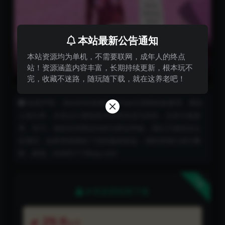
本站最新公告通知
本站资源均为单机，不需要联网，成年人的终点
站！资源涵盖内容丰富，长期持续更新，根本玩不
完，收藏不迷路，随玩随下载，就在这养老吧！
免责声明：本站所有资源内容均由互联网收集整理、网友
上传分享，并且以计算机技术研究交流为目的，仅供大家参
考、学习，请勿任何商业目的与商业用途，我们只做安全认
证测试，如果资源侵犯了您的版权权益，请联系我们进行删
除，邮箱：82885717@qq.com
下载
本资源需权限下载
29.9
金币