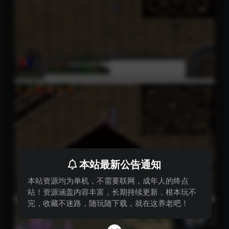
本站最新公告通知
本站资源均为单机，不需要联网，成年人的终点
站！资源涵盖内容丰富，长期持续更新，根本玩不
完，收藏不迷路，随玩随下载，就在这养老吧！