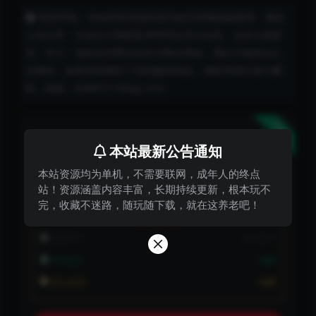
免责声明：本站所有资源内容均由互联网收集整理、网友
上传分享，并且以计算机技术研究交流为目的，仅供大家参
考、学习，请勿任何商业目的与商业用途，我们只做安全认
证测试，如果资源侵犯了您的版权权益，请联系我们进行删
除，邮箱：82885717@qq.com
下载
本资源需权限下载
本站最新公告通知
本站资源均为单机，不需要联网，成年人的终点
29.9
金币
站！资源涵盖内容丰富，长期持续更新，根本玩不
完，收藏不迷路，随玩随下载，就在这养老吧！
VIP折扣
普通用户:
29.9金币
VIP会员:
免费
永久会员:
免费