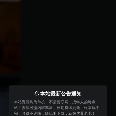
本站最新公告通知
本站资源均为单机，不需要联网，成年人的终点
站！资源涵盖内容丰富，长期持续更新，根本玩不
完，收藏不迷路，随玩随下载，就在这养老吧！