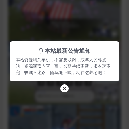
本站最新公告通知
本站资源均为单机，不需要联网，成年人的终点
站！资源涵盖内容丰富，长期持续更新，根本玩不
完，收藏不迷路，随玩随下载，就在这养老吧！