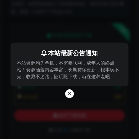
证测试，如果资源侵犯了您的版权权益，请联系我们进行删
除，邮箱：82885717@qq.com
下载
本资源需权限下载
29.9
本站最新公告通知
金币
本站资源均为单机，不需要联网，成年人的终点
站！资源涵盖内容丰富，长期持续更新，根本玩不
VIP折扣
完，收藏不迷路，随玩随下载，就在这养老吧！
普通用户:
29.9金币
VIP会员:
免费
永久会员:
免费
购买下载权限
已有
80
人解锁下载