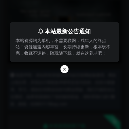
本站最新公告通知
本站资源均为单机，不需要联网，成年人的终点
站！资源涵盖内容丰富，长期持续更新，根本玩不
完，收藏不迷路，随玩随下载，就在这养老吧！
免责声明：本站所有资源内容均由互联网收集整理、网友
上传分享，并且以计算机技术研究交流为目的，仅供大家参
考、学习，请勿任何商业目的与商业用途，我们只做安全认
证测试，如果资源侵犯了您的版权权益，请联系我们进行删
除，邮箱：82885717@qq.com
下载
本资源需权限下载