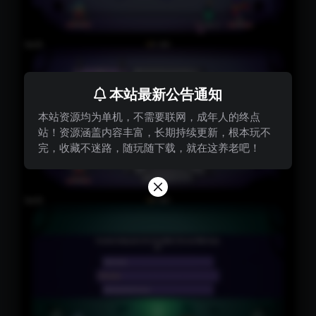
本站最新公告通知
本站资源均为单机，不需要联网，成年人的终点
站！资源涵盖内容丰富，长期持续更新，根本玩不
完，收藏不迷路，随玩随下载，就在这养老吧！