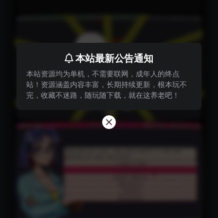
本站最新公告通知
本站资源均为单机，不需要联网，成年人的终点
站！资源涵盖内容丰富，长期持续更新，根本玩不
完，收藏不迷路，随玩随下载，就在这养老吧！