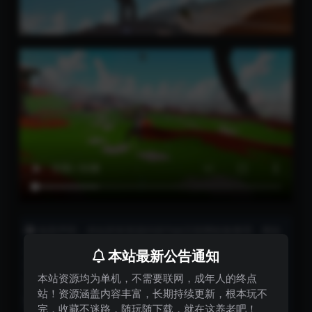
免责声明：本站所有资源内容均由互联网收集整理、网友
上传分享，并且以计算机技术研究交流为目的，仅供大家参
本站最新公告通知
考、学习，请勿任何商业目的与商业用途，我们只做安全认
本站资源均为单机，不需要联网，成年人的终点
证测试，如果资源侵犯了您的版权权益，请联系我们进行删
站！资源涵盖内容丰富，长期持续更新，根本玩不
除，邮箱：82885717@qq.com
完，收藏不迷路，随玩随下载，就在这养老吧！