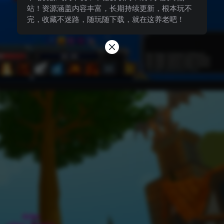
站！资源涵盖内容丰富，长期持续更新，根本玩不
完，收藏不迷路，随玩随下载，就在这养老吧！