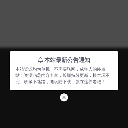
本站最新公告通知
本站资源均为单机，不需要联网，成年人的终点
站！资源涵盖内容丰富，长期持续更新，根本玩不
完，收藏不迷路，随玩随下载，就在这养老吧！