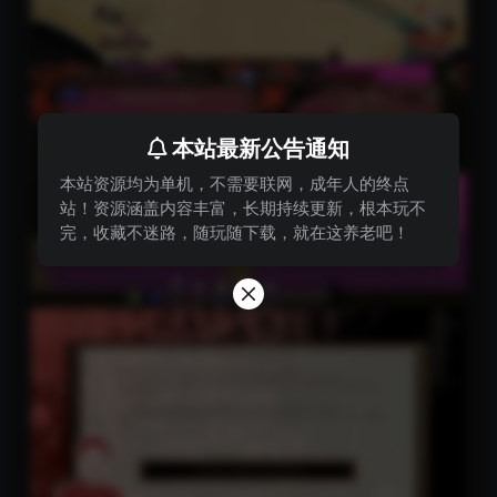
本站最新公告通知
本站资源均为单机，不需要联网，成年人的终点
站！资源涵盖内容丰富，长期持续更新，根本玩不
完，收藏不迷路，随玩随下载，就在这养老吧！